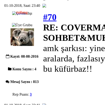
01-10-2018, Saat: 23:40
taifung
#70
RE: COVERMAC
SOHBET&MU
amk şarkısı: yine
aralarda, fazlasıy
Kayıt: 08-08-2016
bu küfürbaz!!
Konu Sayısı : 4
Mesaj Sayısı : 813
Rep Puanı:
3