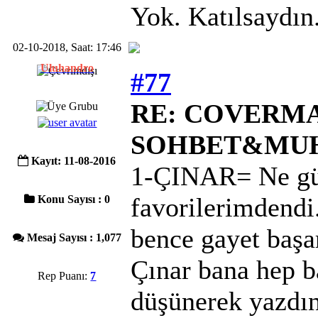
Yok. Katılsaydın
02-10-2018, Saat: 17:46
Uluhandro
#77
RE: COVERMAC
SOHBET&MU
Kayıt: 11-08-2016
1-ÇINAR= Ne güz
favorilerimdendi.
Konu Sayısı : 0
bence gayet başa
Mesaj Sayısı : 1,077
Çınar bana hep ba
Rep Puanı:
7
düşünerek yazdı