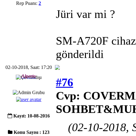
Rep Puanı:
2
Jüri var mi ?
SM-A720F cihazı
gönderildi
02-10-2018, Saat: 17:20
Alperto
#76
Cvp: COVERMA
SOHBET&MU
Kayıt: 10-08-2016
(02-10-2018, 
Konu Sayısı : 123