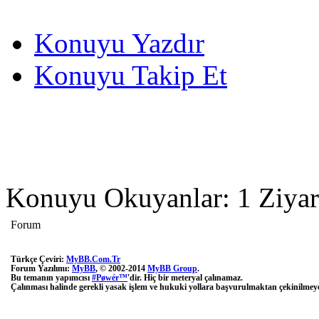
Konuyu Yazdır
Konuyu Takip Et
Konuyu Okuyanlar: 1 Ziyar
Forum
Türkçe Çeviri:
MyBB.Com.Tr
Forum Yazılımı:
MyBB
, © 2002-2014
MyBB Group
.
Bu temanın yapımcısı
#Pøwér™
'dir. Hiç bir meteryal çalınamaz.
Çalınması halinde gerekli yasak işlem ve hukuki yollara başvurulmaktan çekinilmeye