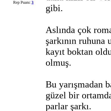
Rep Puanı:
3
gibi.
Aslında çok roma
şarkının ruhuna 
kayıt boktan old
olmuş.
Bu yarışmadan b
güzel bir ortamd
parlar şarkı.