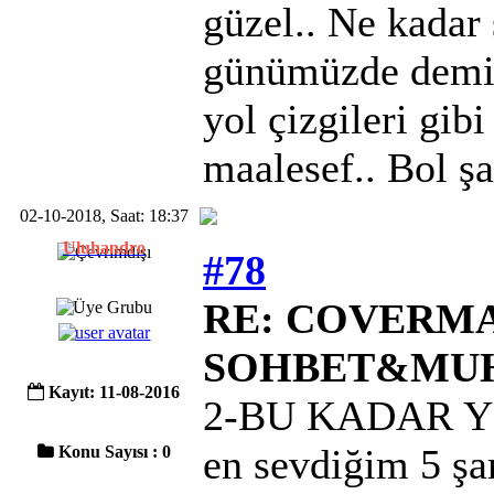
güzel.. Ne kadar
günümüzde demiş
yol çizgileri gib
maalesef.. Bol şa
02-10-2018, Saat: 18:37
Uluhandro
#78
RE: COVERMAC
SOHBET&MU
Kayıt: 11-08-2016
2-BU KADAR YE
en sevdiğim 5 şa
Konu Sayısı : 0