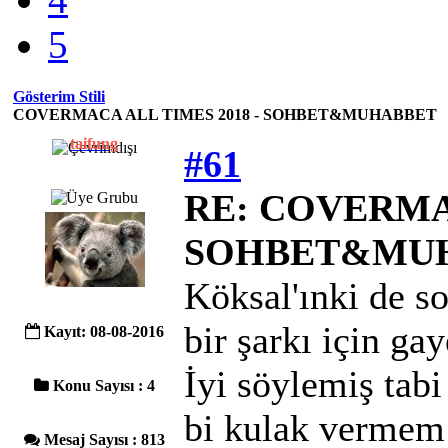
5
Gösterim Stili
COVERMACA ALL TIMES 2018 - SOHBET&MUHABBET
taifung
#61
RE: COVERMAC
SOHBET&MU
Köksal'ınki de s
bir şarkı için ga
Kayıt: 08-08-2016
İyi söylemiş tab
Konu Sayısı : 4
bi kulak vermem
Mesaj Sayısı : 813