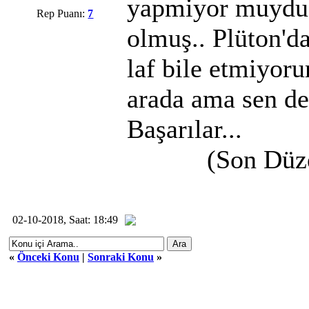
yapmiyor muydu
Rep Puanı:
7
olmuş.. Plüton'd
laf bile etmiyor
arada ama sen de 
Başarılar...
(Son Düz
02-10-2018, Saat: 18:49
«
Önceki Konu
|
Sonraki Konu
»