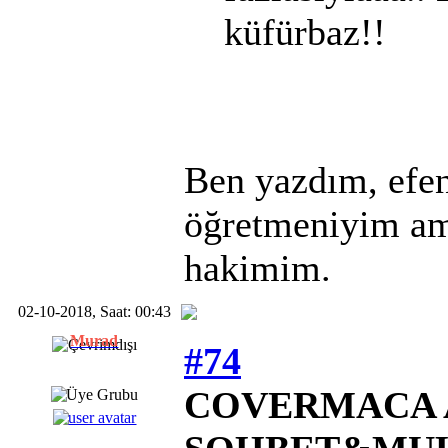
küfürbaz!!
Ben yazdım, efen
öğretmeniyim am
hakimim.
02-10-2018, Saat: 00:43
Murad
#74
COVERMACA A