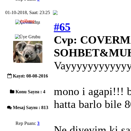
01-10-2018, Saat: 23:25
taifung
#65
Cvp: COVERMA
SOHBET&MU
Vayyyyyyyyyyy
Kayıt: 08-08-2016
mono i agapi!!! b
Konu Sayısı : 4
hatta barlo bile 8
Mesaj Sayısı : 813
Rep Puanı:
3
Ne diyeyim ki sa