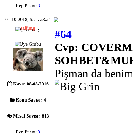
Rep Puanı:
3
01-10-2018, Saat: 23:24
taifung
#64
Cvp: COVERMA
SOHBET&MU
Pişman da benim 
Kayıt: 08-08-2016
Konu Sayısı : 4
Mesaj Sayısı : 813
Rep Puanı:
3