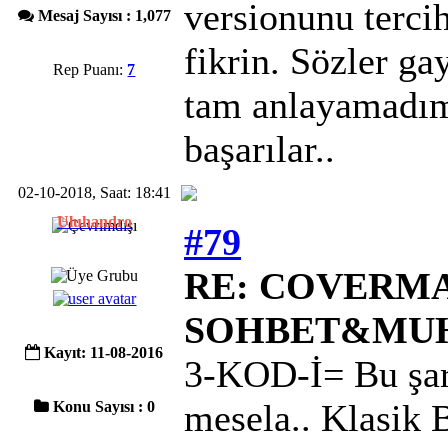
versionunu terci
Mesaj Sayısı : 1,077
fikrin. Sözler g
Rep Puanı:
7
tam anlayamadım 
başarılar..
02-10-2018, Saat: 18:41
Uluhandro
#79
RE: COVERMAC
SOHBET&MU
Kayıt: 11-08-2016
3-KOD-İ= Bu şark
mesela.. Klasik 
Konu Sayısı : 0