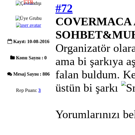
TTR
#72
COVERMACA A
SOHBET&MU
Kayıt: 10-08-2016
Organizatör ola
ama bi şarkıya a
Konu Sayısı : 0
falan buldum. Kes
Mesaj Sayısı : 806
üstün bi şarkı
Rep Puanı:
3
Yorumlarınızı be