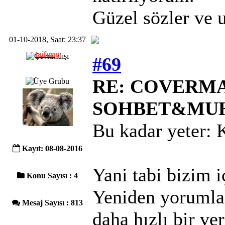
Güzel sözler ve
01-10-2018, Saat: 23:37
taifung
#69
RE: COVERMAC
SOHBET&MU
Bu kadar yeter:
Kayıt: 08-08-2016
Yani tabi bizim i
Konu Sayısı : 4
Yeniden yorumla
Mesaj Sayısı : 813
daha hızlı bir ve