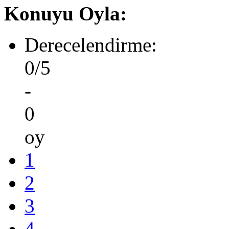
Konuyu Oyla:
Derecelendirme:
0/5
-
0
oy
1
2
3
4