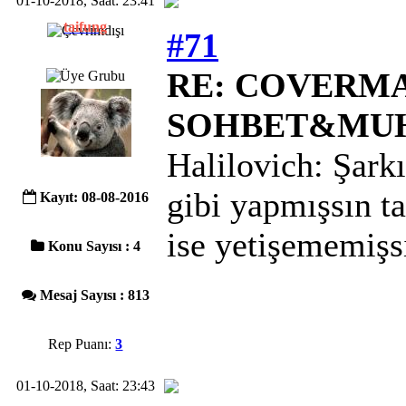
01-10-2018, Saat: 23:41
taifung
#71
RE: COVERMAC
SOHBET&MU
Halilovich: Şarkı
gibi yapmışsın t
Kayıt: 08-08-2016
ise yetişememişs
Konu Sayısı : 4
Mesaj Sayısı : 813
Rep Puanı:
3
01-10-2018, Saat: 23:43