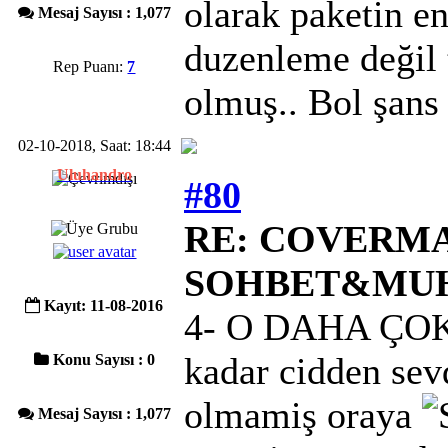
olarak paketin en
Mesaj Sayısı : 1,077
duzenleme değil t
Rep Puanı:
7
olmuş.. Bol şans
02-10-2018, Saat: 18:44
Uluhandro
#80
RE: COVERMAC
SOHBET&MU
Kayıt: 11-08-2016
4- O DAHA ÇOK
kadar cidden se
Konu Sayısı : 0
olmamiş oraya
Mesaj Sayısı : 1,077