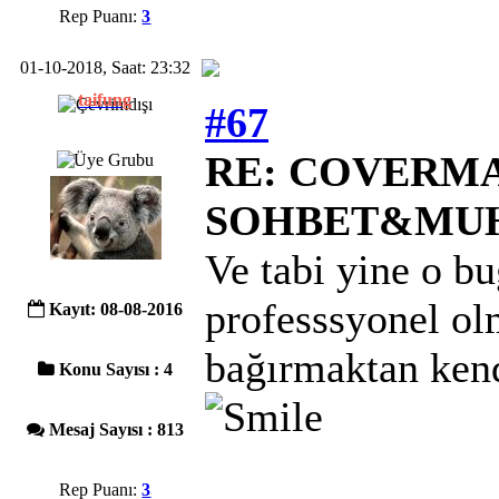
Rep Puanı:
3
01-10-2018, Saat: 23:32
taifung
#67
RE: COVERMAC
SOHBET&MU
Ve tabi yine o bu
professsyonel ol
Kayıt: 08-08-2016
bağırmaktan kend
Konu Sayısı : 4
Mesaj Sayısı : 813
Rep Puanı:
3