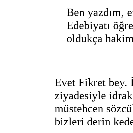
Ben yazdım, e
Edebiyatı öğr
oldukça haki
Evet Fikret bey. 
ziyadesiyle idra
müstehcen sözcük
bizleri derin ked