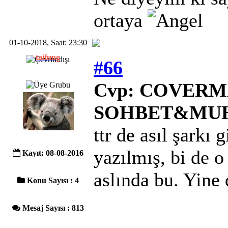
ortaya
01-10-2018, Saat: 23:30
taifung
#66
Cvp: COVERMA
SOHBET&MU
ttr de asıl şarkı
yazılmış, bi de o
Kayıt: 08-08-2016
aslında bu. Yine 
Konu Sayısı : 4
Mesaj Sayısı : 813