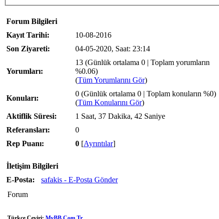
Forum Bilgileri
Kayıt Tarihi:
10-08-2016
Son Ziyareti:
04-05-2020, Saat: 23:14
13 (Günlük ortalama 0 | Toplam yorumların
Yorumları:
%0.06)
(
Tüm Yorumlarını Gör
)
0 (Günlük ortalama 0 | Toplam konuların %0)
Konuları:
(
Tüm Konularını Gör
)
Aktiflik Süresi:
1 Saat, 37 Dakika, 42 Saniye
Referansları:
0
Rep Puanı:
0
[
Ayrıntılar
]
İletişim Bilgileri
E-Posta:
safakis - E-Posta Gönder
Forum
Türkçe Çeviri:
MyBB.Com.Tr