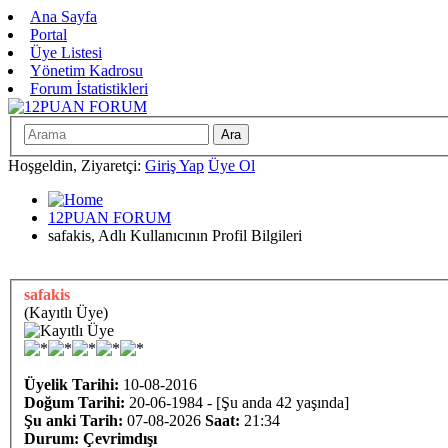
Ana Sayfa
Portal
Üye Listesi
Yönetim Kadrosu
Forum İstatistikleri
Hoşgeldin, Ziyaretçi:
Giriş Yap
Üye Ol
12PUAN FORUM
safakis, Adlı Kullanıcının Profil Bilgileri
safakis
(Kayıtlı Üye)
Üyelik Tarihi:
10-08-2016
Doğum Tarihi:
20-06-1984 - [Şu anda 42 yaşında]
Şu anki Tarih:
07-08-2026
Saat:
21:34
Durum:
Çevrimdışı