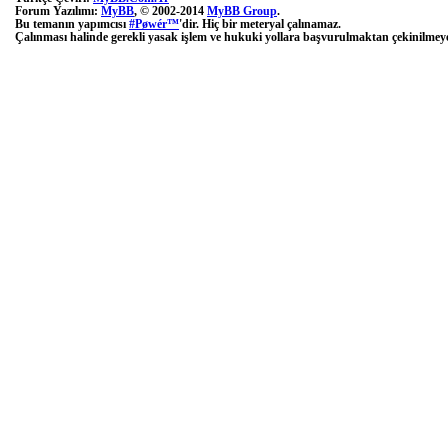
Forum Yazılımı:
MyBB
, © 2002-2014
MyBB Group
.
Bu temanın yapımcısı
#Pøwér™
'dir. Hiç bir meteryal çalınamaz.
Çalınması halinde gerekli yasak işlem ve hukuki yollara başvurulmaktan çekinilmeye